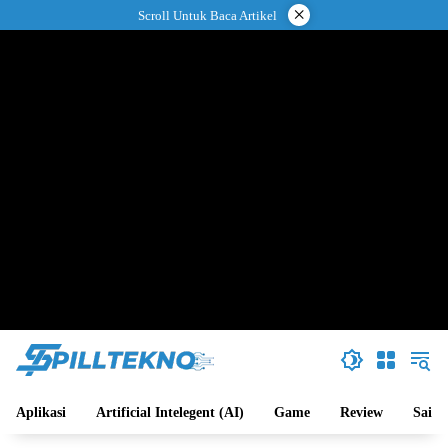
Langsung
×
Scroll Untuk Baca Artikel
ke
konten
Aplikasi
Artificial Intelegent (AI)
Game
Review
Sains