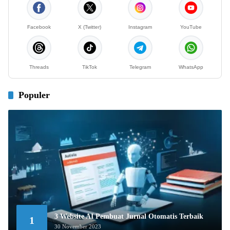
Facebook
X (Twitter)
Instagram
YouTube
Threads
TikTok
Telegram
WhatsApp
Populer
3 Website AI Pembuat Jurnal Otomatis Terbaik
1
30 November 2023