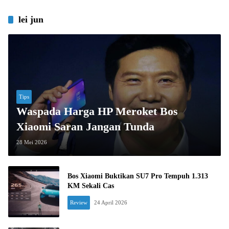
lei jun
Tips
Waspada Harga HP Meroket Bos
Xiaomi Saran Jangan Tunda
28 Mei 2026
Bos Xiaomi Buktikan SU7 Pro Tempuh 1.313
KM Sekali Cas
Review
24 April 2026