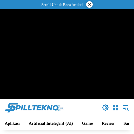
Langsung
×
Scroll Untuk Baca Artikel
ke
konten
Aplikasi
Artificial Intelegent (AI)
Game
Review
Sains