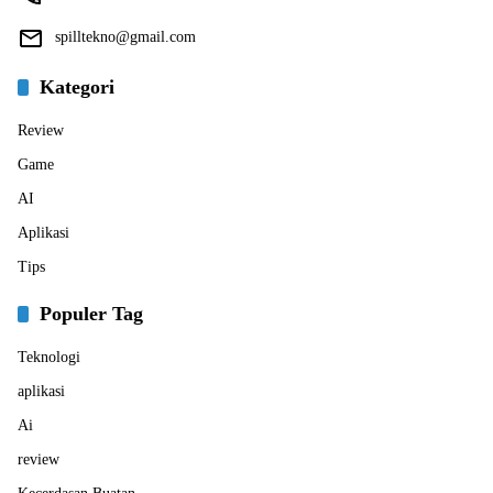
spilltekno@gmail.com
Kategori
Review
Game
AI
Aplikasi
Tips
Populer Tag
Teknologi
aplikasi
Ai
review