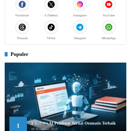
Facebook
X (Twitter)
Instagram
YouTube
Threads
TikTok
Telegram
WhatsApp
Populer
3 Website AI Pembuat Jurnal Otomatis Terbaik
1
30 November 2023