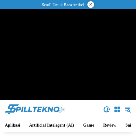
Langsung
×
Scroll Untuk Baca Artikel
ke
konten
Aplikasi
Artificial Intelegent (AI)
Game
Review
Sains