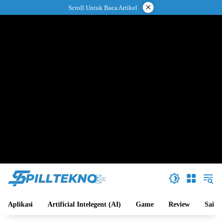
Langsung
×
Scroll Untuk Baca Artikel
ke
konten
Aplikasi
Artificial Intelegent (AI)
Game
Review
Sains