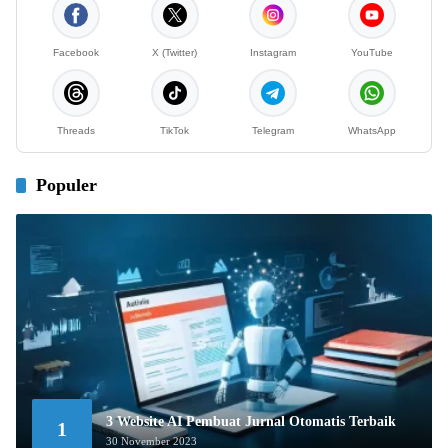
Facebook
X (Twitter)
Instagram
YouTube
Threads
TikTok
Telegram
WhatsApp
Populer
3 Website AI Pembuat Jurnal Otomatis Terbaik
1
30 November 2023