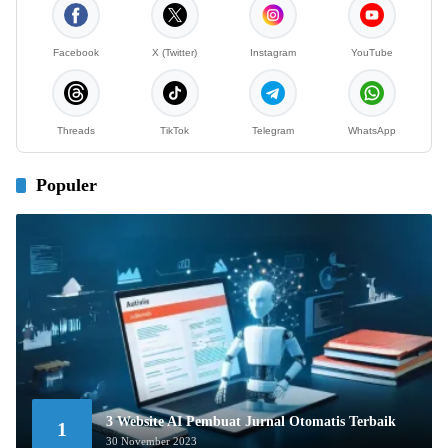
Facebook
X (Twitter)
Instagram
YouTube
Threads
TikTok
Telegram
WhatsApp
Populer
3 Website AI Pembuat Jurnal Otomatis Terbaik
1
30 November 2023