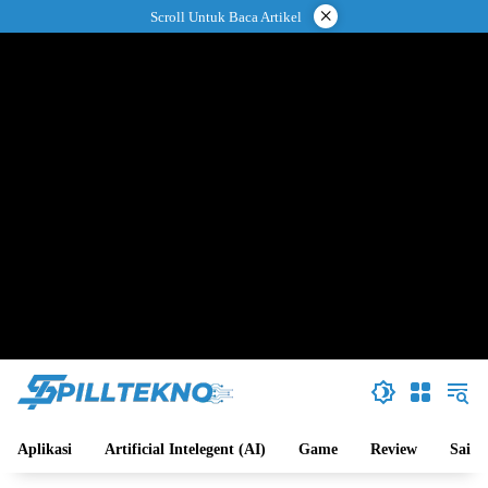
Langsung
×
Scroll Untuk Baca Artikel
ke
konten
Aplikasi
Artificial Intelegent (AI)
Game
Review
Sains