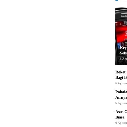
Key
Sek
6 Ag
Roket
Bagi 
6 Agust
Pakaia
Airnya
6 Agust
Asus 
Biasa
6 Agust