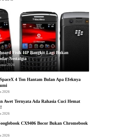
board Fisik HP Bangkit Lagi Bukan
adar Nostalgia
ustus 2026
 SpaceX 4 Ton Hantam Bulan Apa Efeknya
Bumi
us 2026
n Awet Ternyata Ada Rahasia Cuci Hemat
!
us 2026
Googlebook CX9406 Bocor Bukan Chromebook
us 2026