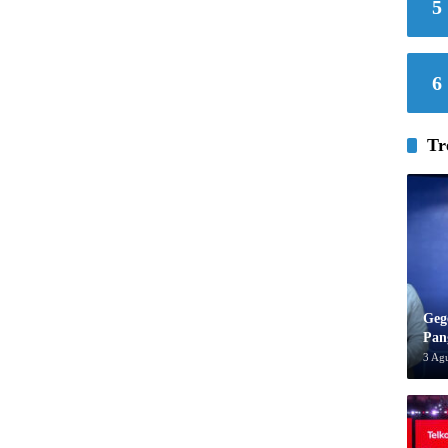
5
6
Tr
Geg
Pan
3 Ag