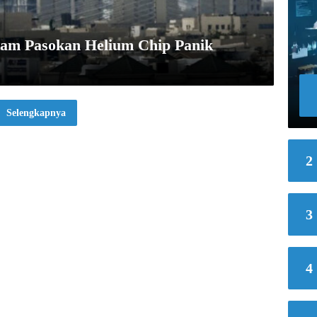
am Pasokan Helium Chip Panik
Selengkapnya
2
3
4