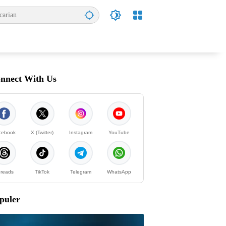
nnect With Us
cebook
X (Twitter)
Instagram
YouTube
reads
TikTok
Telegram
WhatsApp
puler