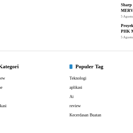
Sharp 
MERV
5 Agust
Proye
PHK M
5 Agust
Kategori
Populer Tag
iew
Teknologi
e
aplikasi
Ai
kasi
review
Kecerdasan Buatan