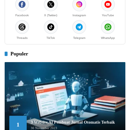
Facebook
X (Twitter)
Instagram
YouTube
Threads
TikTok
Telegram
WhatsApp
Populer
3 Website AI Pembuat Jurnal Otomatis Terbaik
1
30 November 2023