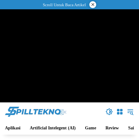
Langsung
×
Scroll Untuk Baca Artikel
ke
konten
Aplikasi
Artificial Intelegent (AI)
Game
Review
Sains