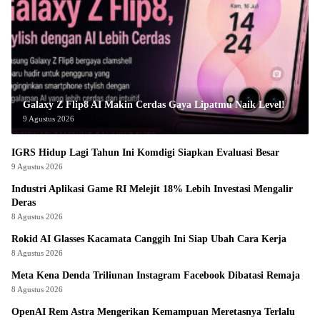
Galaxy Z Flip8 AI Makin Cerdas Gaya Lipatmu Naik Level!
9 Agustus 2026
IGRS Hidup Lagi Tahun Ini Komdigi Siapkan Evaluasi Besar
9 Agustus 2026
Industri Aplikasi Game RI Melejit 18% Lebih Investasi Mengalir
Deras
8 Agustus 2026
Rokid AI Glasses Kacamata Canggih Ini Siap Ubah Cara Kerja
8 Agustus 2026
Meta Kena Denda Triliunan Instagram Facebook Dibatasi Remaja
8 Agustus 2026
OpenAI Rem Astra Mengerikan Kemampuan Meretasnya Terlalu