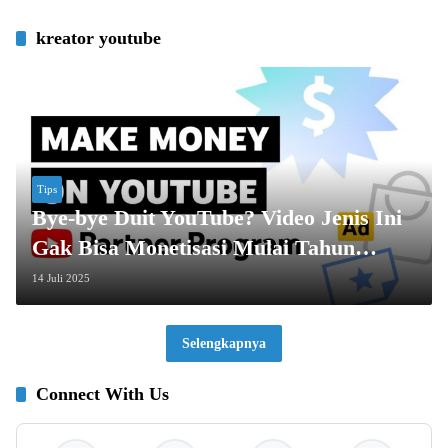
kreator youtube
Tips
Bye-bye Duit YouTube? Video Jenis Ini
Gak Bisa Monetisasi Mulai Tahun
Depan!
14 Juli 2025
Selengkapnya
Connect With Us