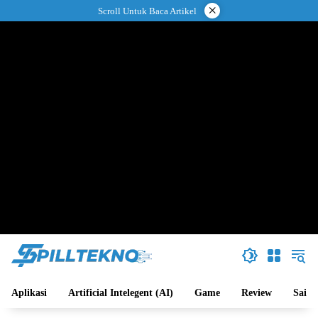
Langsung
×
Scroll Untuk Baca Artikel
ke
konten
Aplikasi
Artificial Intelegent (AI)
Game
Review
Sains