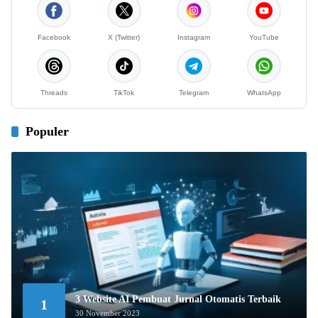
Facebook
X (Twitter)
Instagram
YouTube
Threads
TikTok
Telegram
WhatsApp
Populer
3 Website AI Pembuat Jurnal Otomatis Terbaik
1
30 November 2023