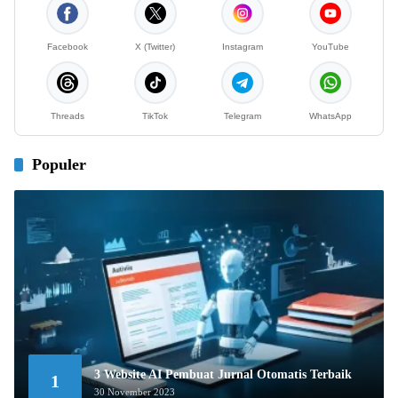
Facebook
X (Twitter)
Instagram
YouTube
Threads
TikTok
Telegram
WhatsApp
Populer
3 Website AI Pembuat Jurnal Otomatis Terbaik
1
30 November 2023