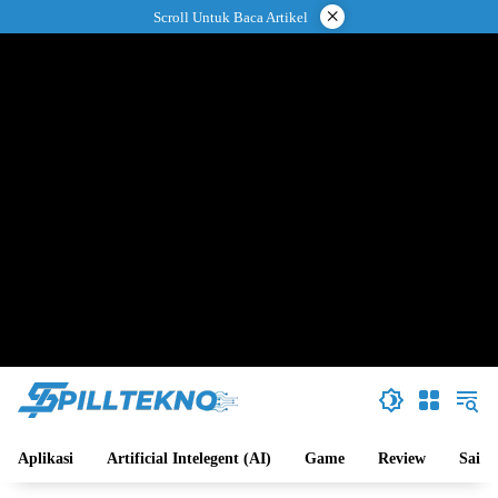
Langsung
×
Scroll Untuk Baca Artikel
ke
konten
Aplikasi
Artificial Intelegent (AI)
Game
Review
Sains