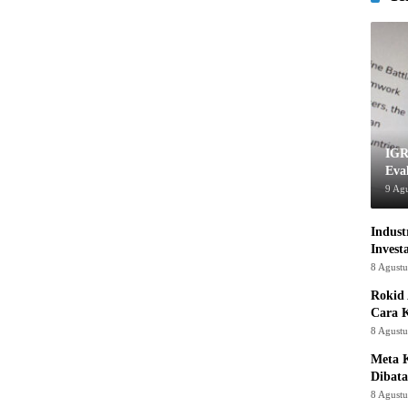
IGR
Eva
9 Ag
Indust
Invest
8 Agust
Rokid 
Cara 
8 Agust
Meta K
Dibata
8 Agust