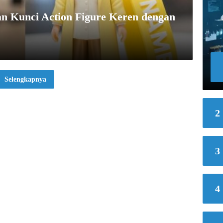
 Kunci Action Figure Keren dengan
Selengkapnya
2
3
4