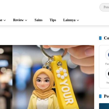
e
Review
Sains
Tips
Lainnya
Co
Fa
Th
Po