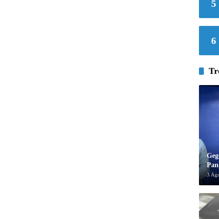
5
6
Tr
Geg
Pan
3 Ag