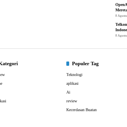
OpenA
Mereta
8 Agust
Telkom
Indone
8 Agust
Kategori
Populer Tag
iew
Teknologi
e
aplikasi
Ai
kasi
review
Kecerdasan Buatan