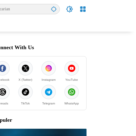
nnect With Us
cebook
X (Twitter)
Instagram
YouTube
reads
TikTok
Telegram
WhatsApp
puler