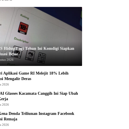
S Hidup Lagi Tahun Ini Komdigi Siapkan
luasi Besar
ustus 2026
ri Aplikasi Game RI Melejit 18% Lebih
asi Mengalir Deras
us 2026
AI Glasses Kacamata Canggih Ini Siap Ubah
Kerja
us 2026
ena Denda Triliunan Instagram Facebook
si Remaja
us 2026