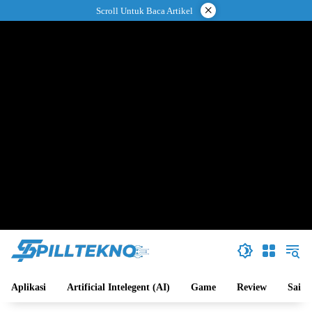
Langsung
×
Scroll Untuk Baca Artikel
ke
konten
Aplikasi
Artificial Intelegent (AI)
Game
Review
Sains