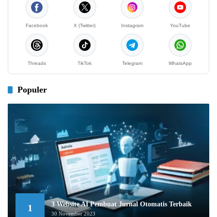
Facebook
X (Twitter)
Instagram
YouTube
Threads
TikTok
Telegram
WhatsApp
Populer
3 Website AI Pembuat Jurnal Otomatis Terbaik
1
30 November 2023