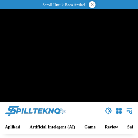
Langsung
×
Scroll Untuk Baca Artikel
ke
konten
Aplikasi
Artificial Intelegent (AI)
Game
Review
Sains