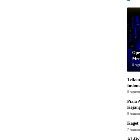
Ope
Mer
8 Ag
Telkom
Indone
8 Agust
Piala 
Kejan
8 Agust
Kaget 
7 Agust
AI AW