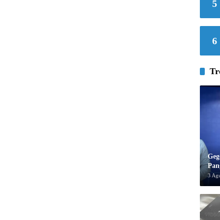
5
6
Tr
Geg
Pan
3 Ag