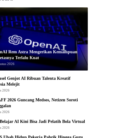
nAI Rem Astra Mengerikan Kemampuan
etasnya Terlalu Kuat
ustus 2026
sel Genjot AI Ribuan Talenta Kreatif
sia Melejit
us 2026
AFF 2026 Guncang Medsos, Netizen Soroti
ggalan
us 2026
Belajar AI Kini Bisa Jadi Pelatih Bola Virtual
us 2026
S Ubah Hidup Pekerja Pabrik Hingga Guru