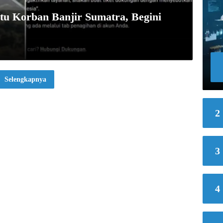
ntu Korban Banjir Sumatra, Begini
Selengkapnya
2
3
4