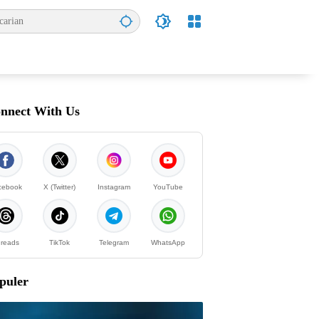
nnect With Us
cebook
X (Twitter)
Instagram
YouTube
reads
TikTok
Telegram
WhatsApp
puler