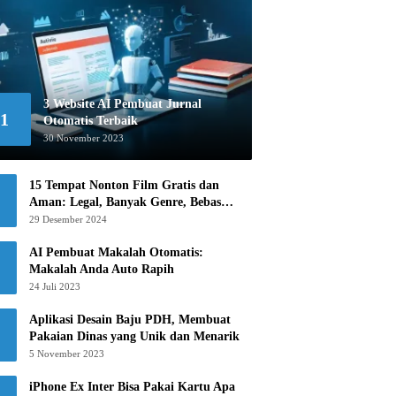
3 Website AI Pembuat Jurnal
1
Otomatis Terbaik
30 November 2023
15 Tempat Nonton Film Gratis dan
Aman: Legal, Banyak Genre, Bebas
Khawatir!
29 Desember 2024
AI Pembuat Makalah Otomatis:
Makalah Anda Auto Rapih
24 Juli 2023
Aplikasi Desain Baju PDH, Membuat
Pakaian Dinas yang Unik dan Menarik
5 November 2023
iPhone Ex Inter Bisa Pakai Kartu Apa