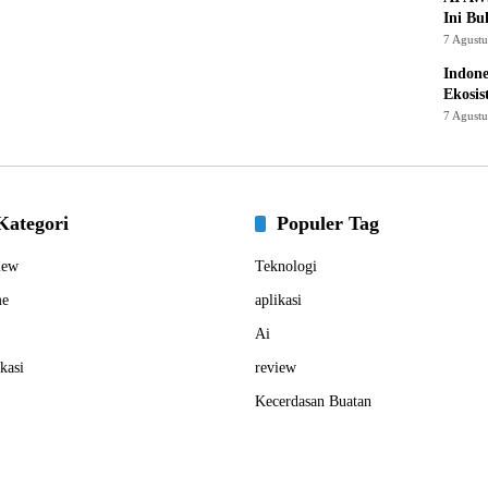
Ini Bu
7 Agust
Indon
Ekosis
7 Agust
Kategori
Populer Tag
iew
Teknologi
e
aplikasi
Ai
kasi
review
Kecerdasan Buatan