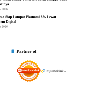
ktinya
us 2026
esia Siap Lompat Ekonomi 8% Lewat
tem Digital
us 2026
Partner of