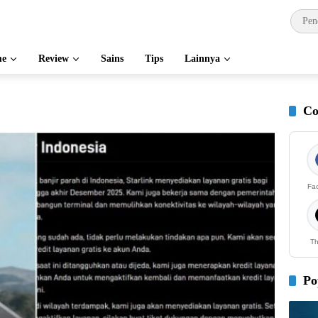
e
Review
Sains
Tips
Lainnya
Co
Fa
Th
Po