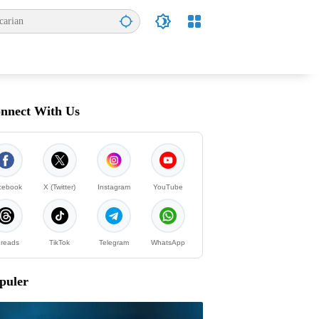
nnect With Us
cebook
X (Twitter)
Instagram
YouTube
reads
TikTok
Telegram
WhatsApp
puler