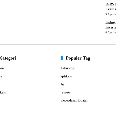
IGRS 
Evalua
9 Agust
Indust
Invest
8 Agust
Kategori
Populer Tag
iew
Teknologi
e
aplikasi
Ai
kasi
review
Kecerdasan Buatan