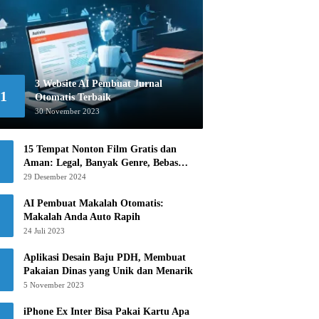
3 Website AI Pembuat Jurnal
1
Otomatis Terbaik
30 November 2023
15 Tempat Nonton Film Gratis dan
Aman: Legal, Banyak Genre, Bebas
Khawatir!
29 Desember 2024
AI Pembuat Makalah Otomatis:
Makalah Anda Auto Rapih
24 Juli 2023
Aplikasi Desain Baju PDH, Membuat
Pakaian Dinas yang Unik dan Menarik
5 November 2023
iPhone Ex Inter Bisa Pakai Kartu Apa