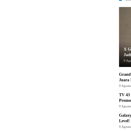
X G
Jad
9 Ag
Grand 
Juara
9 Agust
TV 43 
Promo
9 Agust
Galaxy
Level!
9 Agust