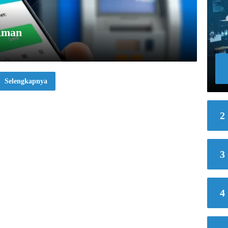
 Aman
Selengkapnya
2
3
4