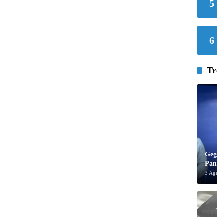
5
6
Tr
Geg
Pan
3 Ag