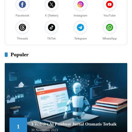
Facebook
X (Twitter)
Instagram
YouTube
Threads
TikTok
Telegram
WhatsApp
Populer
3 Website AI Pembuat Jurnal Otomatis Terbaik
1
30 November 2023