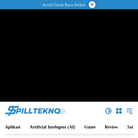
Langsung
×
Scroll Untuk Baca Artikel
ke
konten
Aplikasi
Artificial Intelegent (AI)
Game
Review
Sains