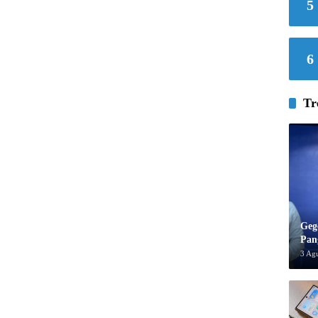
5
6
Tr
Geg
Pan
3 Ag