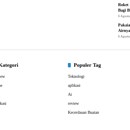
Roket
Bagi 
6 Agust
Pakaia
Airnya
6 Agust
Kategori
Populer Tag
iew
Teknologi
e
aplikasi
Ai
kasi
review
Kecerdasan Buatan