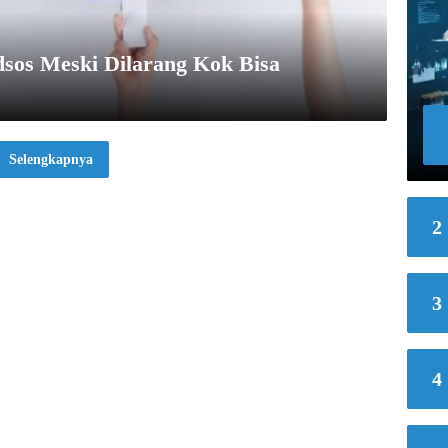
dsos Meski Dilarang Kok Bisa
Selengkapnya
2
3
4