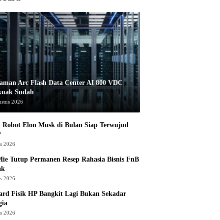
aman Arc Flash Data Center AI 800 VDC
kuak Sudah
ustus 2026
 Robot Elon Musk di Bulan Siap Terwujud
?
us 2026
ie Tutup Permanen Resep Rahasia Bisnis FnB
ak
us 2026
rd Fisik HP Bangkit Lagi Bukan Sekadar
gia
us 2026