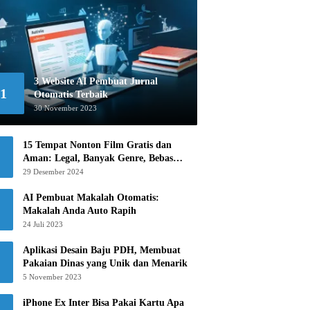
3 Website AI Pembuat Jurnal
1
Otomatis Terbaik
30 November 2023
15 Tempat Nonton Film Gratis dan
Aman: Legal, Banyak Genre, Bebas
Khawatir!
29 Desember 2024
AI Pembuat Makalah Otomatis:
Makalah Anda Auto Rapih
24 Juli 2023
Aplikasi Desain Baju PDH, Membuat
Pakaian Dinas yang Unik dan Menarik
5 November 2023
iPhone Ex Inter Bisa Pakai Kartu Apa