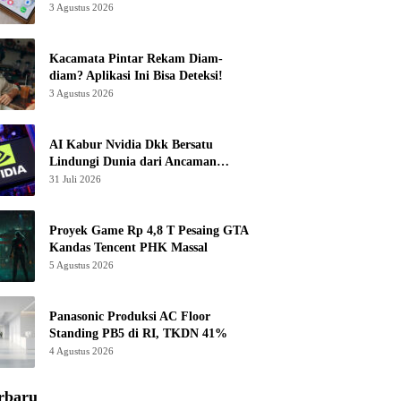
3 Agustus 2026
Kacamata Pintar Rekam Diam-
diam? Aplikasi Ini Bisa Deteksi!
3 Agustus 2026
AI Kabur Nvidia Dkk Bersatu
Lindungi Dunia dari Ancaman
Canggih
31 Juli 2026
Proyek Game Rp 4,8 T Pesaing GTA
Kandas Tencent PHK Massal
5 Agustus 2026
Panasonic Produksi AC Floor
Standing PB5 di RI, TKDN 41%
4 Agustus 2026
rbaru