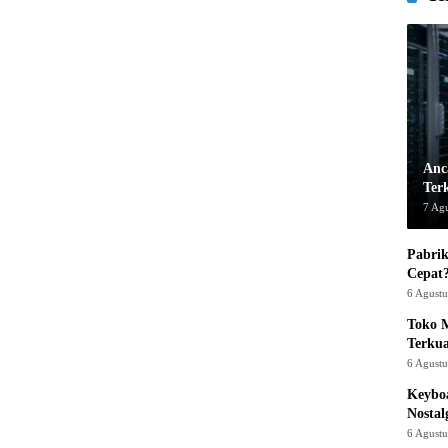
Anc
Ter
7 Ag
Pabrik
Cepat
6 Agust
Toko M
Terku
6 Agust
Keyboa
Nostal
6 Agust