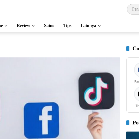
e
Review
Sains
Tips
Lainnya
Co
Fa
Th
Po