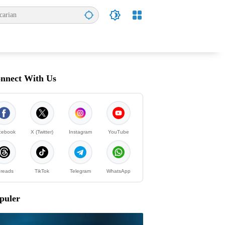
nnect With Us
cebook
X (Twitter)
Instagram
YouTube
reads
TikTok
Telegram
WhatsApp
puler