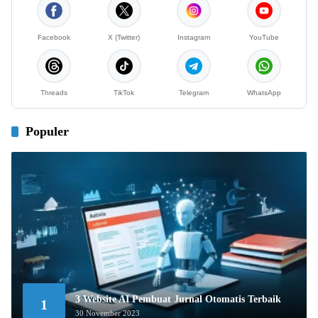
Facebook
X (Twitter)
Instagram
YouTube
Threads
TikTok
Telegram
WhatsApp
Populer
3 Website AI Pembuat Jurnal Otomatis Terbaik
1
30 November 2023