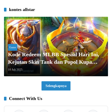
kontes allstar
Game
Kode Redeem MLBB Spesial Hari Ini,
Kejutan Skin Tank dan Popol Kupa
Menantimu!
10 Juli 2025
Selengkapnya
Connect With Us