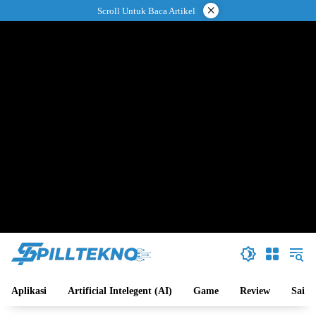
Langsung
×
Scroll Untuk Baca Artikel
ke
konten
Aplikasi
Artificial Intelegent (AI)
Game
Review
Sains