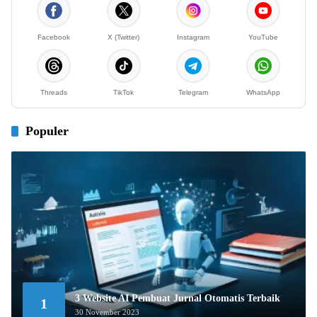
Facebook
X (Twitter)
Instagram
YouTube
Threads
TikTok
Telegram
WhatsApp
Populer
3 Website AI Pembuat Jurnal Otomatis Terbaik
1
30 November 2023