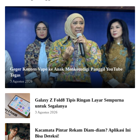
Geger Konten Vape ke Anak Menkomdigi Panggil YouTube
Tegas
3 Agustus 2026
Galaxy Z Fold8 Tipis Ringan Layar Sempurna
untuk Segalanya
3 Agustus 2026
Kacamata Pintar Rekam Diam-diam? Aplikasi Ini
Bisa Deteksi!