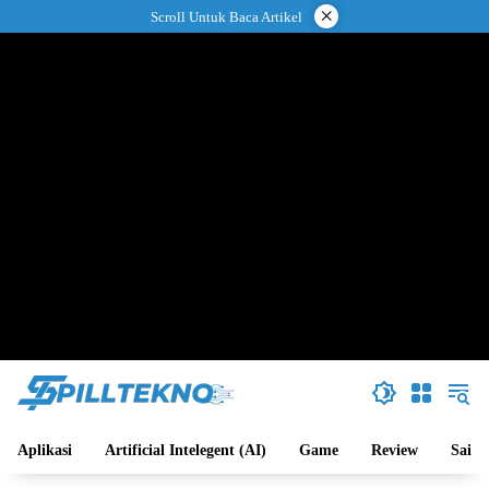
Langsung
×
Scroll Untuk Baca Artikel
ke
konten
Aplikasi
Artificial Intelegent (AI)
Game
Review
Sains