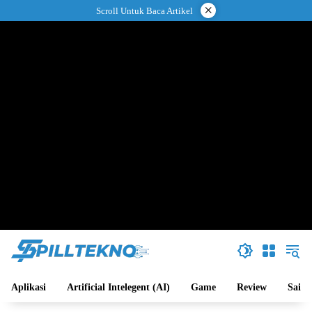
Langsung
×
Scroll Untuk Baca Artikel
ke
konten
Aplikasi
Artificial Intelegent (AI)
Game
Review
Sains