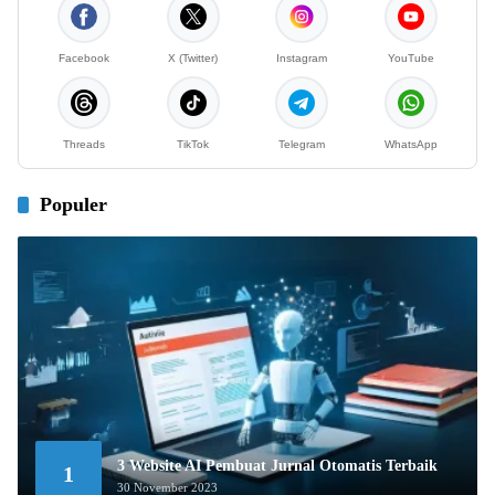
Facebook
X (Twitter)
Instagram
YouTube
Threads
TikTok
Telegram
WhatsApp
Populer
3 Website AI Pembuat Jurnal Otomatis Terbaik
1
30 November 2023