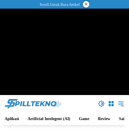
Langsung
×
Scroll Untuk Baca Artikel
ke
konten
Aplikasi
Artificial Intelegent (AI)
Game
Review
Sains