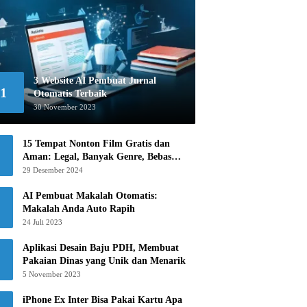
3 Website AI Pembuat Jurnal
1
Otomatis Terbaik
30 November 2023
15 Tempat Nonton Film Gratis dan
Aman: Legal, Banyak Genre, Bebas
Khawatir!
29 Desember 2024
AI Pembuat Makalah Otomatis:
Makalah Anda Auto Rapih
24 Juli 2023
Aplikasi Desain Baju PDH, Membuat
Pakaian Dinas yang Unik dan Menarik
5 November 2023
iPhone Ex Inter Bisa Pakai Kartu Apa