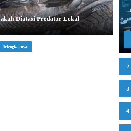
sakah Diatasi Predator Lokal
Selengkapnya
2
3
4