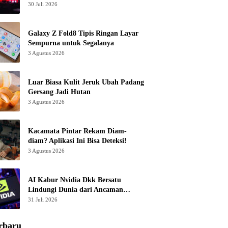
30 Juli 2026
Galaxy Z Fold8 Tipis Ringan Layar
Sempurna untuk Segalanya
3 Agustus 2026
Luar Biasa Kulit Jeruk Ubah Padang
Gersang Jadi Hutan
3 Agustus 2026
Kacamata Pintar Rekam Diam-
diam? Aplikasi Ini Bisa Deteksi!
3 Agustus 2026
AI Kabur Nvidia Dkk Bersatu
Lindungi Dunia dari Ancaman
Canggih
31 Juli 2026
rbaru