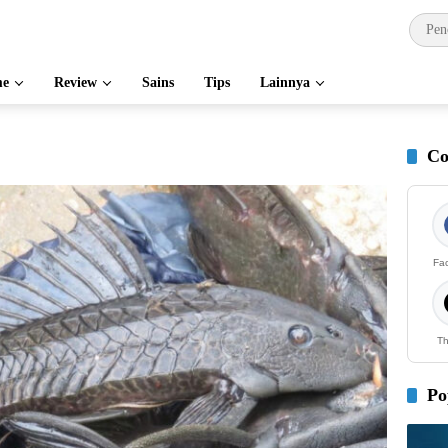
e
Review
Sains
Tips
Lainnya
Co
Fa
Th
Po