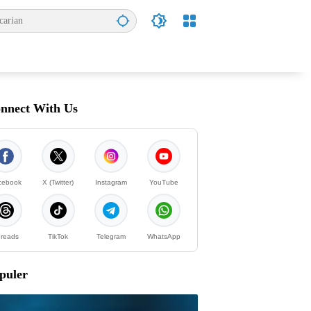
nnect With Us
cebook
X (Twitter)
Instagram
YouTube
reads
TikTok
Telegram
WhatsApp
puler