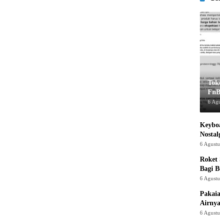
Tok
FnB
6 Ag
Keyboa
Nostal
6 Agust
Roket
Bagi 
6 Agust
Pakaia
Airnya
6 Agust