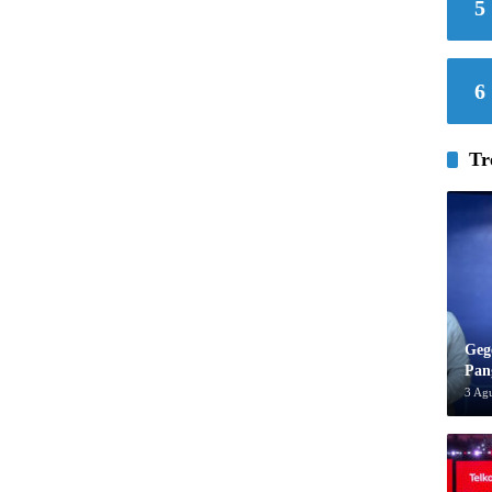
5
6
Tr
Geg
Pan
3 Ag