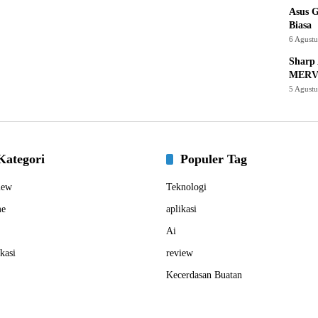
Asus 
Biasa
6 Agust
Sharp 
MERV
5 Agust
Kategori
Populer Tag
iew
Teknologi
e
aplikasi
Ai
kasi
review
Kecerdasan Buatan