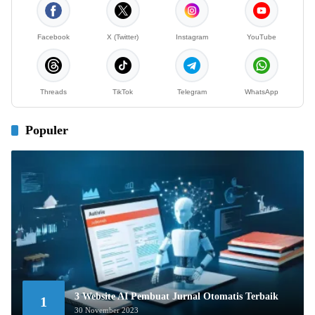
Facebook
X (Twitter)
Instagram
YouTube
Threads
TikTok
Telegram
WhatsApp
Populer
3 Website AI Pembuat Jurnal Otomatis Terbaik
1
30 November 2023