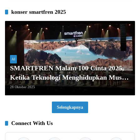
konser smartfren 2025
AI
SMARTFREN Malam 100 Cinta 2025,
Ketika Teknologi Menghidupkan Musik
Orkestra
28 Oktober 2025
Selengkapnya
Connect With Us