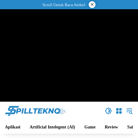
Langsung
×
Scroll Untuk Baca Artikel
ke
konten
Aplikasi
Artificial Intelegent (AI)
Game
Review
Sains