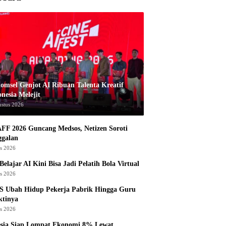
komsel Genjot AI Ribuan Talenta Kreatif
nesia Melejit
ustus 2026
AFF 2026 Guncang Medsos, Netizen Soroti
ggalan
us 2026
Belajar AI Kini Bisa Jadi Pelatih Bola Virtual
us 2026
S Ubah Hidup Pekerja Pabrik Hingga Guru
ktinya
us 2026
esia Siap Lompat Ekonomi 8% Lewat