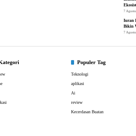
Ekosis
7 Agust
Iuran 
Bikin
7 Agust
Kategori
Populer Tag
iew
Teknologi
e
aplikasi
Ai
kasi
review
Kecerdasan Buatan