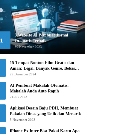
3 Website AI Pembuat Jurnal
1
Otomatis Terbaik
30 November 2023
15 Tempat Nonton Film Gratis dan
Aman: Legal, Banyak Genre, Bebas
Khawatir!
29 Desember 2024
AI Pembuat Makalah Otomatis:
Makalah Anda Auto Rapih
24 Juli 2023
Aplikasi Desain Baju PDH, Membuat
Pakaian Dinas yang Unik dan Menarik
5 November 2023
iPhone Ex Inter Bisa Pakai Kartu Apa