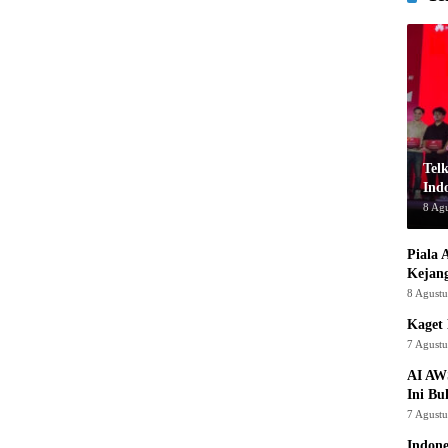
Tel
Indo
8 Ag
Piala 
Kejan
8 Agust
Kaget 
7 Agust
AI AW
Ini Bu
7 Agust
Indon