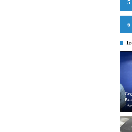
5
6
Tr
Geg
Pan
3 Ag