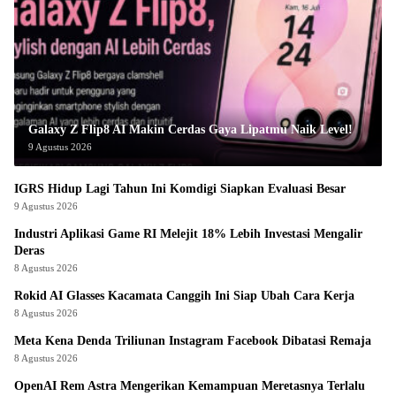
Galaxy Z Flip8 AI Makin Cerdas Gaya Lipatmu Naik Level!
9 Agustus 2026
IGRS Hidup Lagi Tahun Ini Komdigi Siapkan Evaluasi Besar
9 Agustus 2026
Industri Aplikasi Game RI Melejit 18% Lebih Investasi Mengalir
Deras
8 Agustus 2026
Rokid AI Glasses Kacamata Canggih Ini Siap Ubah Cara Kerja
8 Agustus 2026
Meta Kena Denda Triliunan Instagram Facebook Dibatasi Remaja
8 Agustus 2026
OpenAI Rem Astra Mengerikan Kemampuan Meretasnya Terlalu