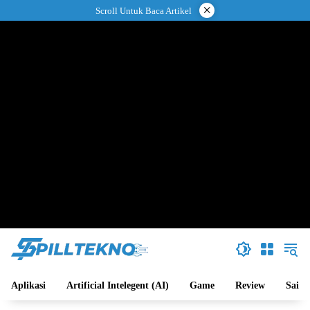
Langsung
×
Scroll Untuk Baca Artikel
ke
konten
Aplikasi
Artificial Intelegent (AI)
Game
Review
Sains