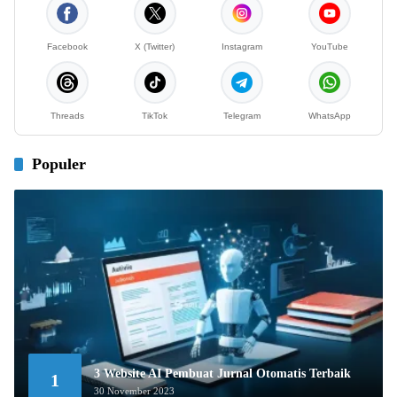
Facebook
X (Twitter)
Instagram
YouTube
Threads
TikTok
Telegram
WhatsApp
Populer
3 Website AI Pembuat Jurnal Otomatis Terbaik
1
30 November 2023