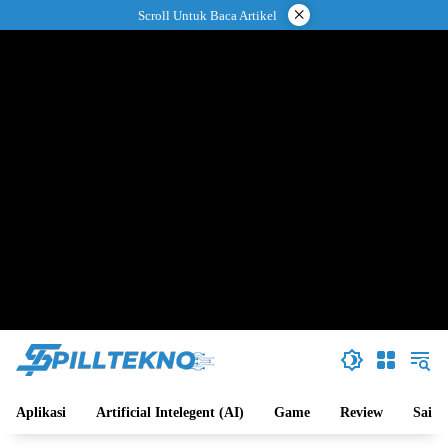
Langsung
×
Scroll Untuk Baca Artikel
ke
konten
Aplikasi
Artificial Intelegent (AI)
Game
Review
Sains