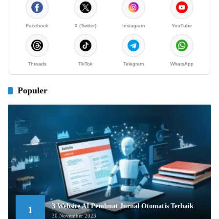
Facebook
X (Twitter)
Instagram
YouTube
Threads
TikTok
Telegram
WhatsApp
Populer
3 Website AI Pembuat Jurnal Otomatis Terbaik
1
30 November 2023