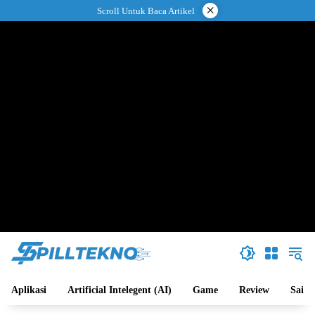
Langsung
×
Scroll Untuk Baca Artikel
ke
konten
Aplikasi
Artificial Intelegent (AI)
Game
Review
Sains