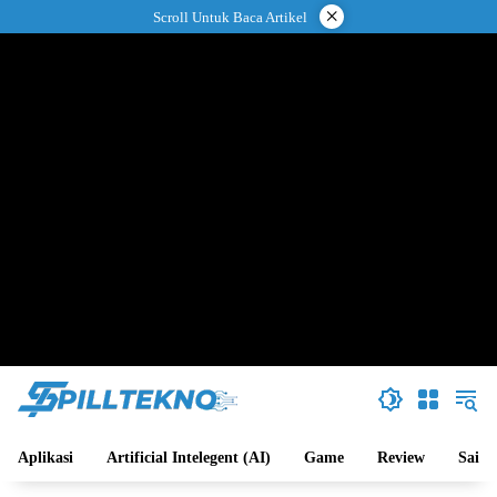
Langsung
×
Scroll Untuk Baca Artikel
ke
konten
Aplikasi
Artificial Intelegent (AI)
Game
Review
Sains