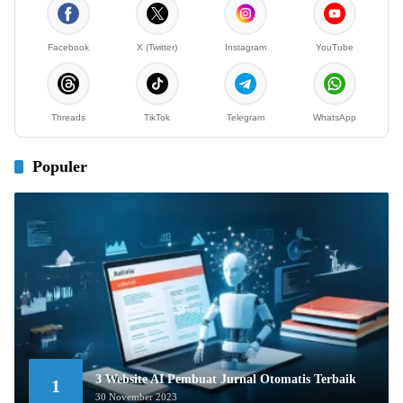
Facebook
X (Twitter)
Instagram
YouTube
Threads
TikTok
Telegram
WhatsApp
Populer
3 Website AI Pembuat Jurnal Otomatis Terbaik
1
30 November 2023