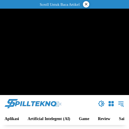
Langsung
×
Scroll Untuk Baca Artikel
ke
konten
Aplikasi
Artificial Intelegent (AI)
Game
Review
Sains