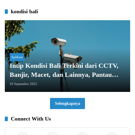
kondisi bali
Aplikasi
Intip Kondisi Bali Terkini dari CCTV,
Banjir, Macet, dan Lainnya, Pantau
Langsung!
10 September 2025
Selengkapnya
Connect With Us