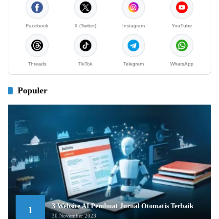
Facebook
X (Twitter)
Instagram
YouTube
Threads
TikTok
Telegram
WhatsApp
Populer
3 Website AI Pembuat Jurnal Otomatis Terbaik
1
30 November 2023