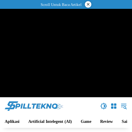
Langsung
×
Scroll Untuk Baca Artikel
ke
konten
Aplikasi
Artificial Intelegent (AI)
Game
Review
Sains