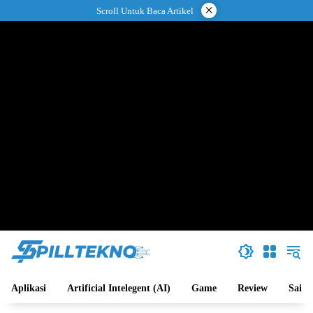
Langsung
×
Scroll Untuk Baca Artikel
ke
konten
Aplikasi
Artificial Intelegent (AI)
Game
Review
Sains