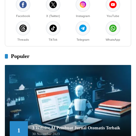
Facebook
X (Twitter)
Instagram
YouTube
Threads
TikTok
Telegram
WhatsApp
Populer
3 Website AI Pembuat Jurnal Otomatis Terbaik
1
30 November 2023