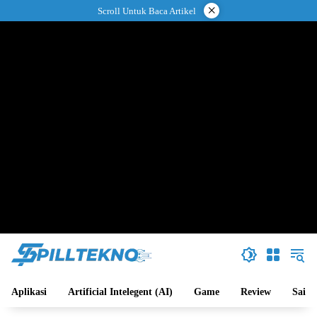
Langsung
×
Scroll Untuk Baca Artikel
ke
konten
Aplikasi
Artificial Intelegent (AI)
Game
Review
Sains