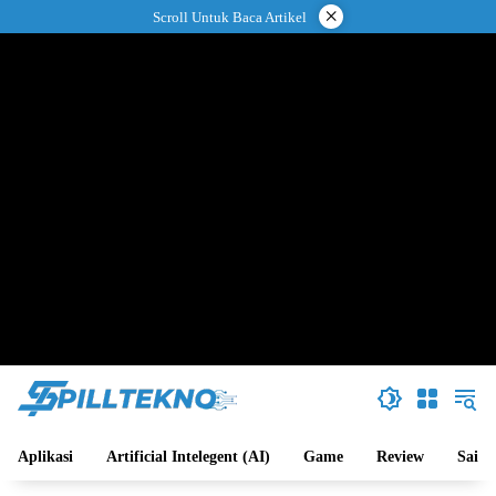
Langsung
×
Scroll Untuk Baca Artikel
ke
konten
Aplikasi
Artificial Intelegent (AI)
Game
Review
Sains