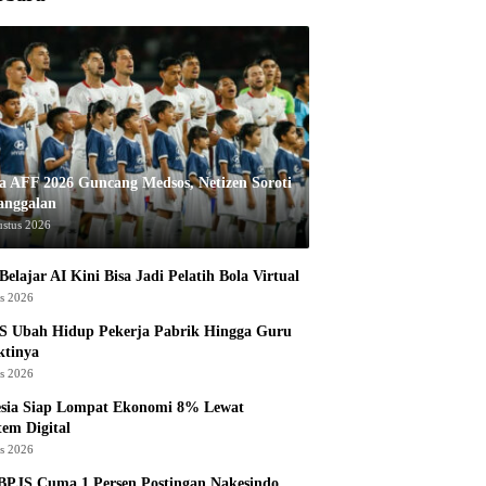
la AFF 2026 Guncang Medsos, Netizen Soroti
anggalan
ustus 2026
Belajar AI Kini Bisa Jadi Pelatih Bola Virtual
us 2026
S Ubah Hidup Pekerja Pabrik Hingga Guru
ktinya
us 2026
esia Siap Lompat Ekonomi 8% Lewat
tem Digital
us 2026
BPJS Cuma 1 Persen Postingan Nakesindo