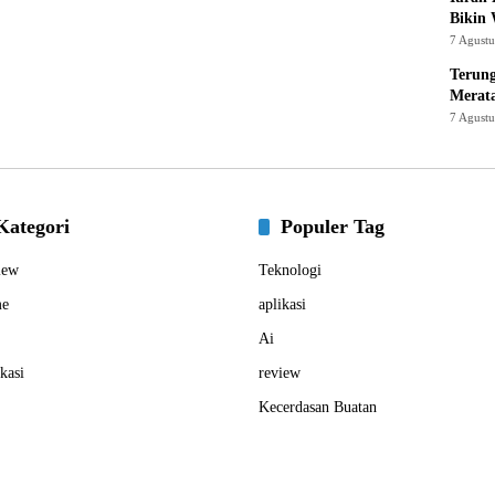
Bikin
7 Agust
Terung
Merat
7 Agust
Kategori
Populer Tag
iew
Teknologi
e
aplikasi
Ai
kasi
review
Kecerdasan Buatan