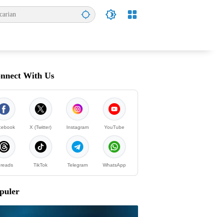
nnect With Us
cebook
X (Twitter)
Instagram
YouTube
reads
TikTok
Telegram
WhatsApp
puler