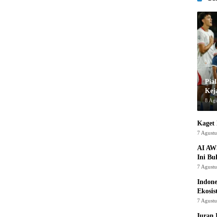
Pia
Kej
8 Ag
Kaget 
7 Agust
AI AW
Ini Bu
7 Agust
Indon
Ekosis
7 Agust
Iuran 