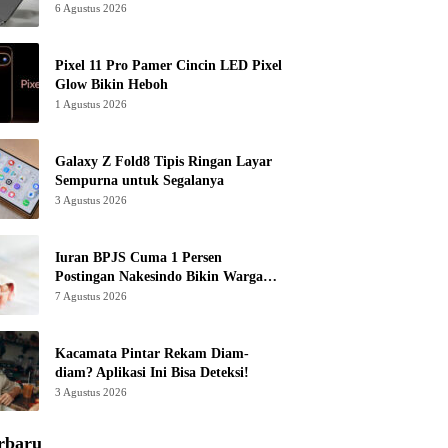
6 Agustus 2026
Pixel 11 Pro Pamer Cincin LED Pixel
Glow Bikin Heboh
1 Agustus 2026
Galaxy Z Fold8 Tipis Ringan Layar
Sempurna untuk Segalanya
3 Agustus 2026
Iuran BPJS Cuma 1 Persen
Postingan Nakesindo Bikin Warganet
Murka
7 Agustus 2026
Kacamata Pintar Rekam Diam-
diam? Aplikasi Ini Bisa Deteksi!
3 Agustus 2026
rbaru