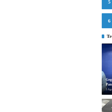
5
6
Tr
Geg
Pan
3 Ag