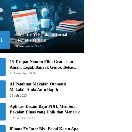
3 Website AI Pembuat Jurnal
1
Otomatis Terbaik
30 November 2023
15 Tempat Nonton Film Gratis dan
Aman: Legal, Banyak Genre, Bebas
Khawatir!
29 Desember 2024
AI Pembuat Makalah Otomatis:
Makalah Anda Auto Rapih
24 Juli 2023
Aplikasi Desain Baju PDH, Membuat
Pakaian Dinas yang Unik dan Menarik
5 November 2023
iPhone Ex Inter Bisa Pakai Kartu Apa