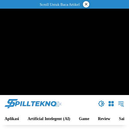
Langsung
×
Scroll Untuk Baca Artikel
ke
konten
Aplikasi
Artificial Intelegent (AI)
Game
Review
Sains