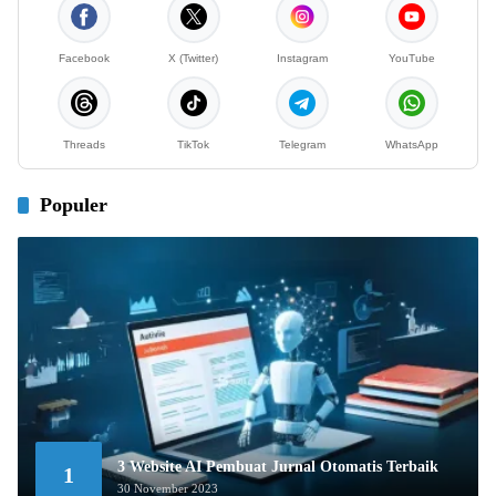
Facebook
X (Twitter)
Instagram
YouTube
Threads
TikTok
Telegram
WhatsApp
Populer
3 Website AI Pembuat Jurnal Otomatis Terbaik
1
30 November 2023