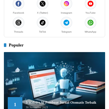
Facebook
X (Twitter)
Instagram
YouTube
Threads
TikTok
Telegram
WhatsApp
Populer
3 Website AI Pembuat Jurnal Otomatis Terbaik
1
30 November 2023