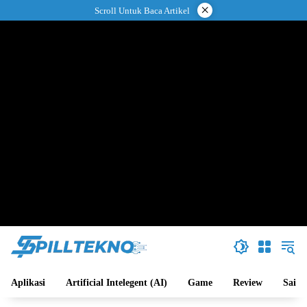
Langsung
×
Scroll Untuk Baca Artikel
ke
konten
Aplikasi
Artificial Intelegent (AI)
Game
Review
Sains