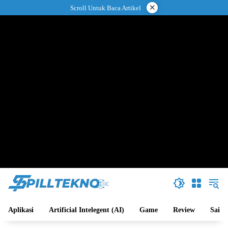
Langsung
×
Scroll Untuk Baca Artikel
ke
konten
Aplikasi
Artificial Intelegent (AI)
Game
Review
Sains