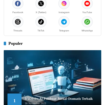
Facebook
X (Twitter)
Instagram
YouTube
Threads
TikTok
Telegram
WhatsApp
Populer
3 Website AI Pembuat Jurnal Otomatis Terbaik
1
30 November 2023