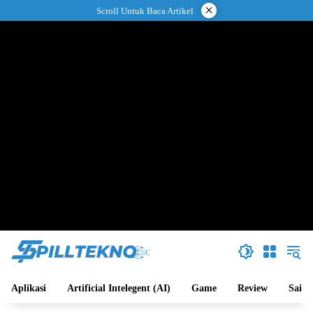
Langsung
×
Scroll Untuk Baca Artikel
ke
konten
Aplikasi
Artificial Intelegent (AI)
Game
Review
Sains