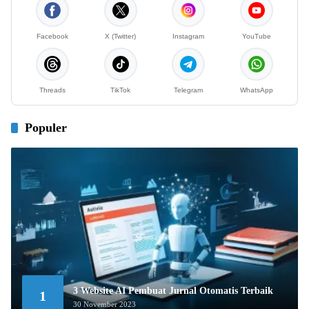
Facebook
X (Twitter)
Instagram
YouTube
Threads
TikTok
Telegram
WhatsApp
Populer
3 Website AI Pembuat Jurnal Otomatis Terbaik
1
30 November 2023