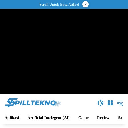
Langsung
×
Scroll Untuk Baca Artikel
ke
konten
Aplikasi
Artificial Intelegent (AI)
Game
Review
Sains