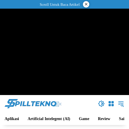
Langsung
×
Scroll Untuk Baca Artikel
ke
konten
Aplikasi
Artificial Intelegent (AI)
Game
Review
Sains