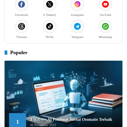
Facebook
X (Twitter)
Instagram
YouTube
Threads
TikTok
Telegram
WhatsApp
Populer
3 Website AI Pembuat Jurnal Otomatis Terbaik
1
30 November 2023