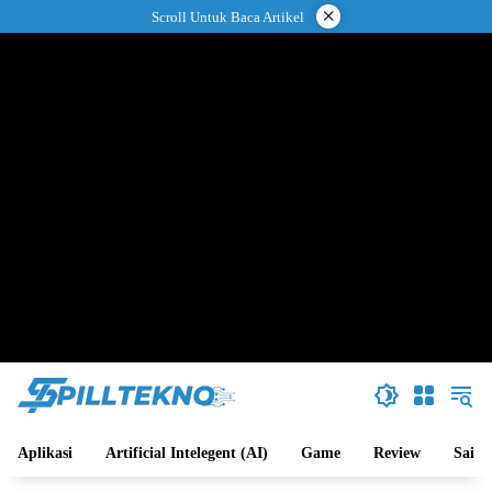
Langsung
×
Scroll Untuk Baca Artikel
ke
konten
Aplikasi
Artificial Intelegent (AI)
Game
Review
Sains