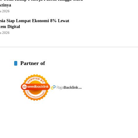
ktinya
us 2026
esia Siap Lompat Ekonomi 8% Lewat
tem Digital
us 2026
Partner of