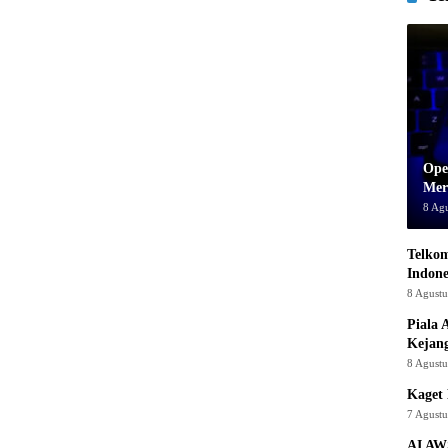
Ope
Mer
8 Ag
Telkom
Indone
8 Agust
Piala 
Kejan
8 Agust
Kaget 
7 Agust
AI AW