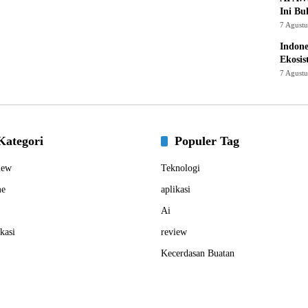
Ini Bu
7 Agust
Indon
Ekosis
7 Agust
Kategori
Populer Tag
iew
Teknologi
e
aplikasi
Ai
kasi
review
Kecerdasan Buatan