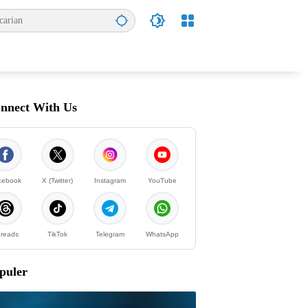
nnect With Us
cebook
X (Twitter)
Instagram
YouTube
reads
TikTok
Telegram
WhatsApp
puler