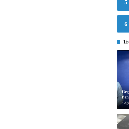
5
6
Tr
Geg
Pan
3 Ag