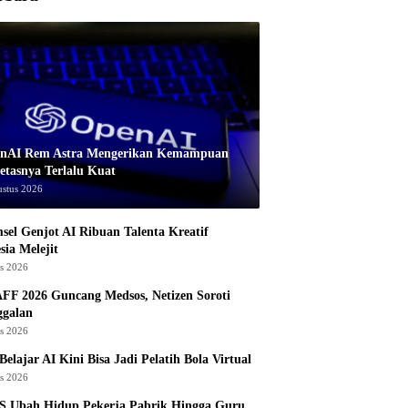
nAI Rem Astra Mengerikan Kemampuan
etasnya Terlalu Kuat
ustus 2026
sel Genjot AI Ribuan Talenta Kreatif
sia Melejit
us 2026
AFF 2026 Guncang Medsos, Netizen Soroti
ggalan
us 2026
Belajar AI Kini Bisa Jadi Pelatih Bola Virtual
us 2026
S Ubah Hidup Pekerja Pabrik Hingga Guru