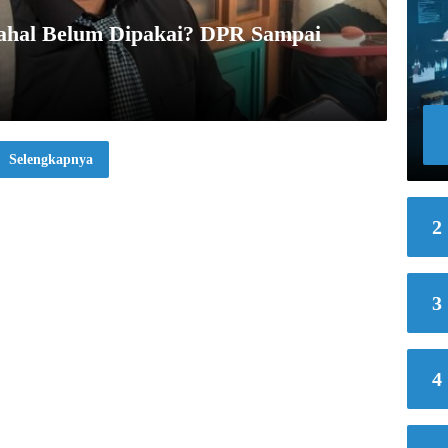
ahal Belum Dipakai? DPR Sampai
Selengkapnya
2
3
4