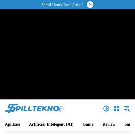
Langsung
×
Scroll Untuk Baca Artikel
ke
konten
Aplikasi
Artificial Intelegent (AI)
Game
Review
Sains