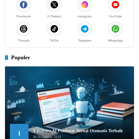
Facebook
X (Twitter)
Instagram
YouTube
Threads
TikTok
Telegram
WhatsApp
Populer
3 Website AI Pembuat Jurnal Otomatis Terbaik
1
30 November 2023