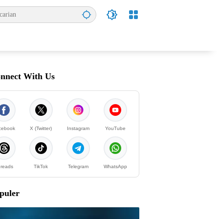
nnect With Us
cebook
X (Twitter)
Instagram
YouTube
reads
TikTok
Telegram
WhatsApp
puler