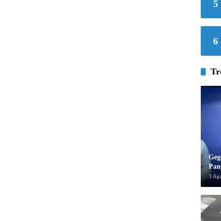
5
6
Tr
Geg
Pan
3 Ag