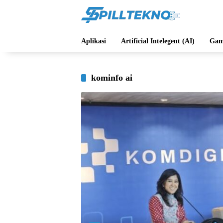
Langsung
ke
konten
Aplikasi
Artificial Intelegent (AI)
Gam
kominfo ai