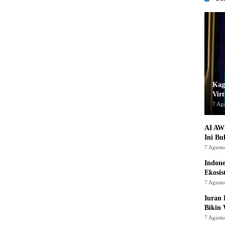
Kage
Virt
7 Ag
AI AW
Ini Bu
7 Agust
Indon
Ekosis
7 Agust
Iuran 
Bikin
7 Agust