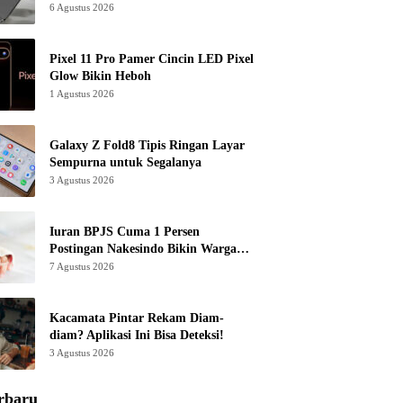
6 Agustus 2026
Pixel 11 Pro Pamer Cincin LED Pixel
Glow Bikin Heboh
1 Agustus 2026
Galaxy Z Fold8 Tipis Ringan Layar
Sempurna untuk Segalanya
3 Agustus 2026
Iuran BPJS Cuma 1 Persen
Postingan Nakesindo Bikin Warganet
Murka
7 Agustus 2026
Kacamata Pintar Rekam Diam-
diam? Aplikasi Ini Bisa Deteksi!
3 Agustus 2026
rbaru