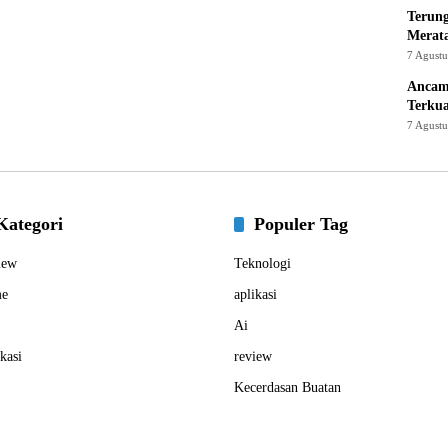
Terung
Merat
7 Agust
Ancam
Terku
7 Agust
Kategori
Populer Tag
iew
Teknologi
e
aplikasi
Ai
kasi
review
Kecerdasan Buatan