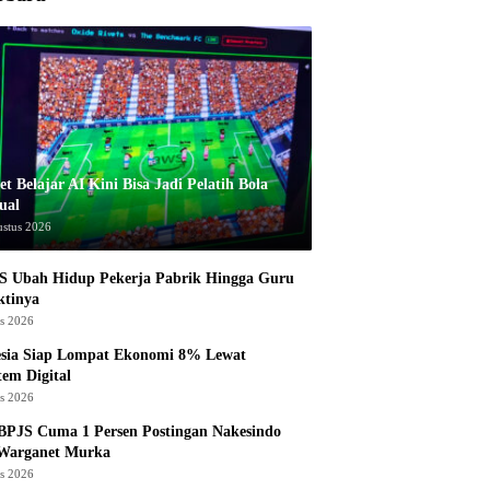
t Belajar AI Kini Bisa Jadi Pelatih Bola
ual
ustus 2026
S Ubah Hidup Pekerja Pabrik Hingga Guru
ktinya
us 2026
esia Siap Lompat Ekonomi 8% Lewat
tem Digital
us 2026
BPJS Cuma 1 Persen Postingan Nakesindo
 Warganet Murka
us 2026