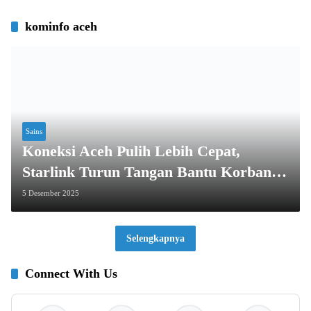
kominfo aceh
Sains
Koneksi Aceh Pulih Lebih Cepat,
Starlink Turun Tangan Bantu Korban
Bencana
5 Desember 2025
Selengkapnya
Connect With Us