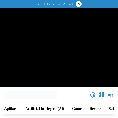
Langsung
×
Scroll Untuk Baca Artikel
ke
konten
Aplikasi
Artificial Intelegent (AI)
Game
Review
Sains