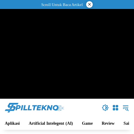
Langsung
×
Scroll Untuk Baca Artikel
ke
konten
Aplikasi
Artificial Intelegent (AI)
Game
Review
Sains