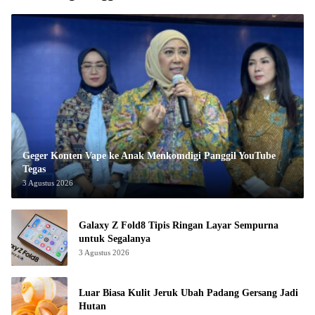
Geger Konten Vape ke Anak Menkomdigi Panggil YouTube
Tegas
3 Agustus 2026
Galaxy Z Fold8 Tipis Ringan Layar Sempurna
untuk Segalanya
3 Agustus 2026
Luar Biasa Kulit Jeruk Ubah Padang Gersang Jadi
Hutan