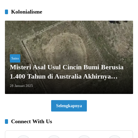
Kolonialisme
Sains
Misteri Asal Usul Cincin Bumi Berusia
1.400 Tahun di Australia Akhirnya
Terkuak
28 Januari 2025
Selengkapnya
Connect With Us