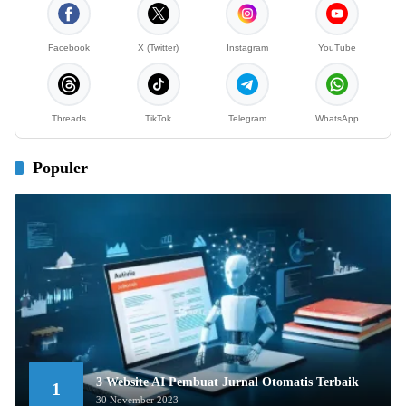
Facebook
X (Twitter)
Instagram
YouTube
Threads
TikTok
Telegram
WhatsApp
Populer
3 Website AI Pembuat Jurnal Otomatis Terbaik
1
30 November 2023