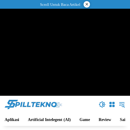
Langsung
×
Scroll Untuk Baca Artikel
ke
konten
Aplikasi
Artificial Intelegent (AI)
Game
Review
Sains