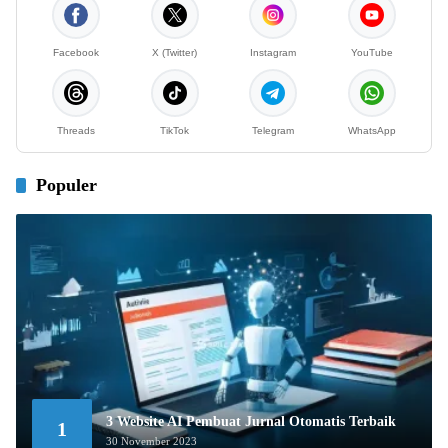
Facebook
X (Twitter)
Instagram
YouTube
Threads
TikTok
Telegram
WhatsApp
Populer
3 Website AI Pembuat Jurnal Otomatis Terbaik
1
30 November 2023