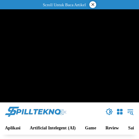
Langsung
×
Scroll Untuk Baca Artikel
ke
konten
Aplikasi
Artificial Intelegent (AI)
Game
Review
Sains