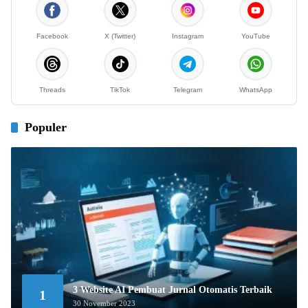
Facebook
X (Twitter)
Instagram
YouTube
Threads
TikTok
Telegram
WhatsApp
Populer
3 Website AI Pembuat Jurnal Otomatis Terbaik
1
30 November 2023