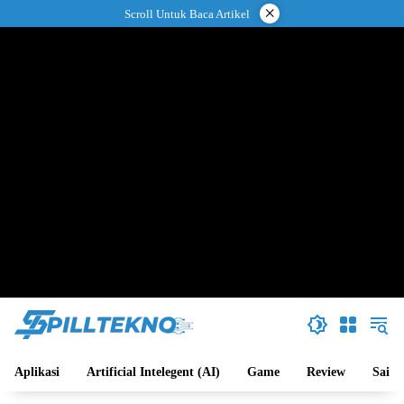
Langsung
×
Scroll Untuk Baca Artikel
ke
konten
Aplikasi
Artificial Intelegent (AI)
Game
Review
Sains