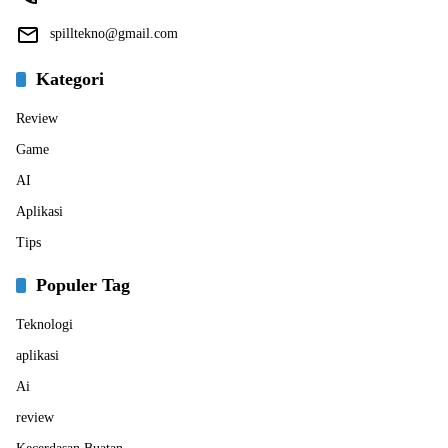
spilltekno@gmail.com
Kategori
Review
Game
AI
Aplikasi
Tips
Populer Tag
Teknologi
aplikasi
Ai
review