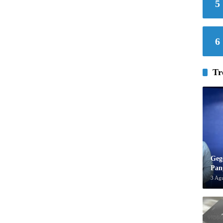
5
6
Tr
Geg
Pan
3 Ag