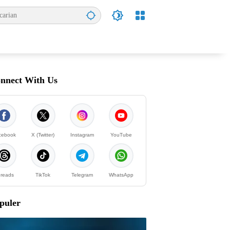
nnect With Us
cebook
X (Twitter)
Instagram
YouTube
reads
TikTok
Telegram
WhatsApp
puler