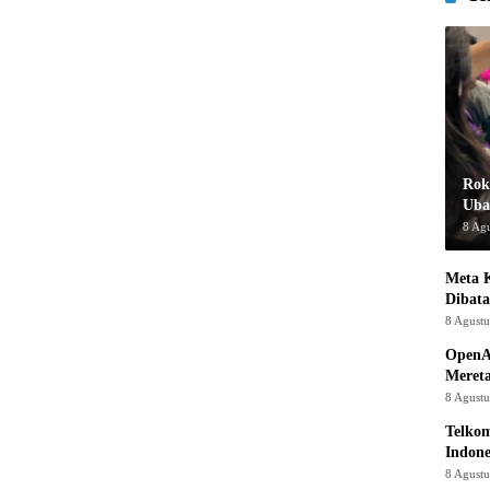
Rok
Uba
8 Ag
Meta K
Dibata
8 Agust
OpenA
Mereta
8 Agust
Telkom
Indone
8 Agust