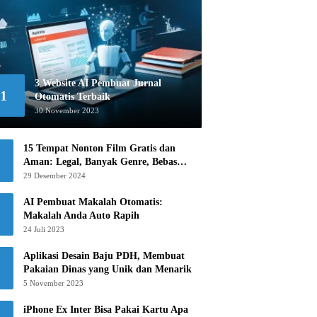
3 Website AI Pembuat Jurnal
1
Otomatis Terbaik
30 November 2023
15 Tempat Nonton Film Gratis dan
Aman: Legal, Banyak Genre, Bebas
Khawatir!
29 Desember 2024
AI Pembuat Makalah Otomatis:
Makalah Anda Auto Rapih
24 Juli 2023
Aplikasi Desain Baju PDH, Membuat
Pakaian Dinas yang Unik dan Menarik
5 November 2023
iPhone Ex Inter Bisa Pakai Kartu Apa