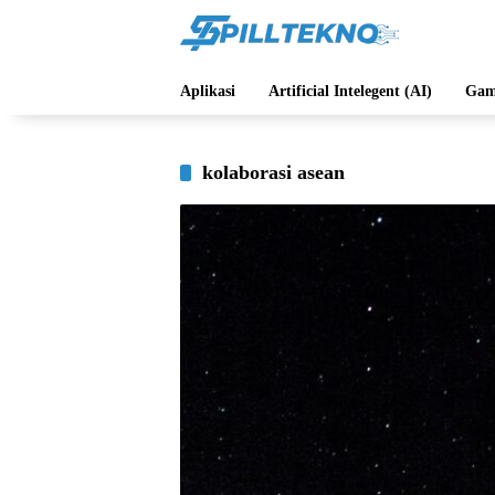
Langsung
ke
konten
Aplikasi
Artificial Intelegent (AI)
Gam
kolaborasi asean