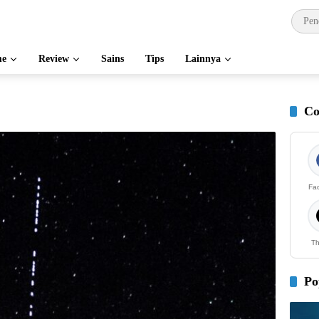
e
Review
Sains
Tips
Lainnya
Co
Fa
Th
Po