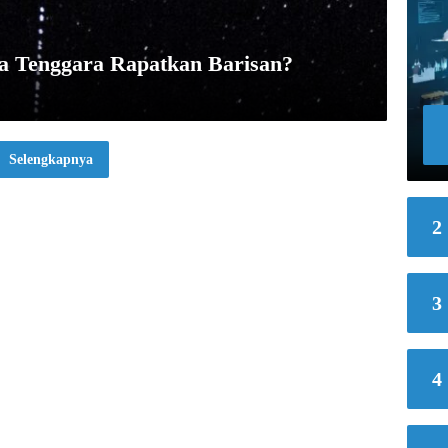
ia Tenggara Rapatkan Barisan?
Selengkapnya
2
3
4