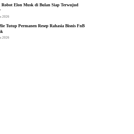
 Robot Elon Musk di Bulan Siap Terwujud
?
us 2026
ie Tutup Permanen Resep Rahasia Bisnis FnB
ak
us 2026