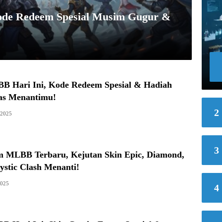
ode Redeem Spesial Musim Gugur &
B Hari Ini, Kode Redeem Spesial & Hadiah
as Menantimu!
2
 2025
3
 MLBB Terbaru, Kejutan Skin Epic, Diamond,
ystic Clash Menanti!
2025
4