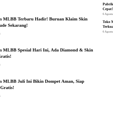
Pabrik
Cepat
6 Agust
 MLBB Terbaru Hadir! Buruan Klaim Skin
Toko M
ude Sekarang!
Terku
6 Agust
5
 MLBB Spesial Hari Ini, Ada Diamond & Skin
ratis!
5
 MLBB Juli Ini Bikin Dompet Aman, Siap
Gratis!
5