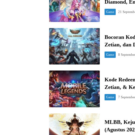
Diamond, Em
Game
21 Septemb
Bocoran Kod
Zetian, dan
Game
8 Septembe
Kode Redeem
Zetian, & K
Game
7 Septembe
MLBB, Keju
(Agustus 202