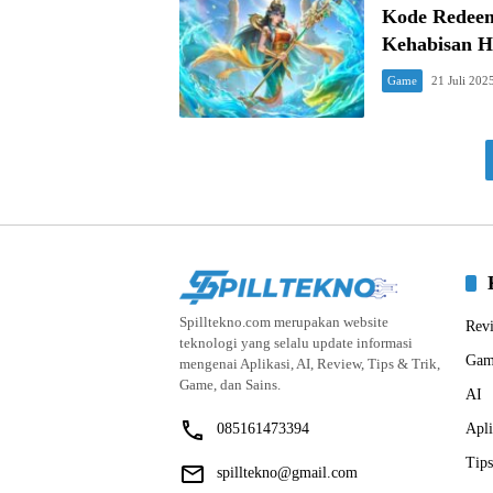
Kode Redeem
Kehabisan H
Game
21 Juli 202
Spilltekno.com merupakan website
Rev
teknologi yang selalu update informasi
Gam
mengenai Aplikasi, AI, Review, Tips & Trik,
Game, dan Sains.
AI
085161473394
Apli
Tips
spilltekno@gmail.com