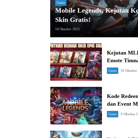
Game
Mobile Legends, Kejutan K
Skin Gratis!
16 Oktober 2025
Kejutan MLB
Emote Timn
Game
10 Oktober
Kode Redeem
dan Event M
Game
9 Oktober 