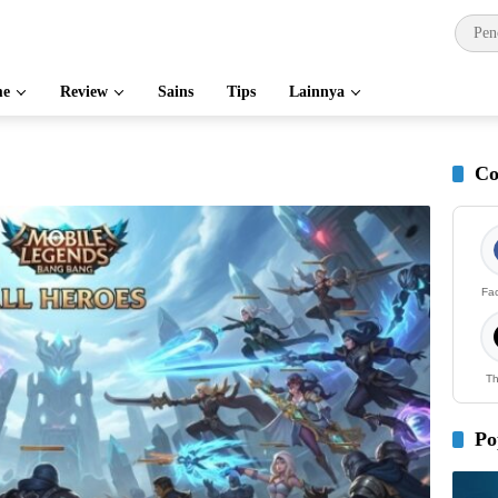
e
Review
Sains
Tips
Lainnya
Co
Fa
Th
Po