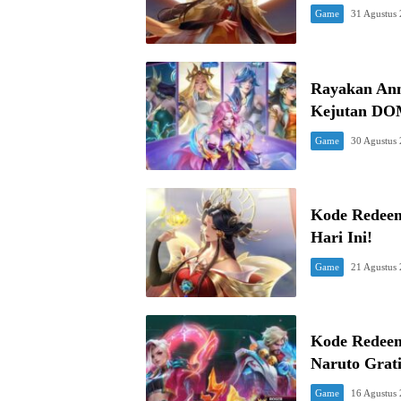
Game
31 Agustus
Rayakan Ann
Kejutan DO
Game
30 Agustus
Kode Redeem
Hari Ini!
Game
21 Agustus
Kode Redeem
Naruto Grati
Game
16 Agustus