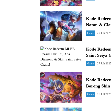
Kode Redeem
Natan & Cla
Game
29 Juli 202
Kode Redeem
Saint Seiya G
Game
27 Juli 202
Kode Redeem
Borong Skin 
Game
25 Juli 202