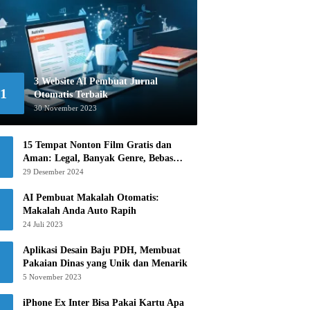
3 Website AI Pembuat Jurnal
1
Otomatis Terbaik
30 November 2023
15 Tempat Nonton Film Gratis dan
Aman: Legal, Banyak Genre, Bebas
Khawatir!
29 Desember 2024
AI Pembuat Makalah Otomatis:
Makalah Anda Auto Rapih
24 Juli 2023
Aplikasi Desain Baju PDH, Membuat
Pakaian Dinas yang Unik dan Menarik
5 November 2023
iPhone Ex Inter Bisa Pakai Kartu Apa