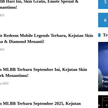
 Hari Ini, Skin Gratis, Emote Spesial &
5
nantimu!
2025
6
Tr
e Redeem Mobile Legends Terbaru, Kejutan Skin
ina & Diamond Menanti!
2025
 MLBB Terbaru September Ini, Kejutan Skin
rk Menantimu!
Geg
Pan
er 2025
3 Ag
 MLBB Terbaru September 2025, Kejutan