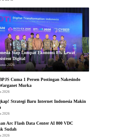
onesia Siap Lompat Ekonomi 8% Lewat
istem Digital
ustus 2026
BPJS Cuma 1 Persen Postingan Nakesindo
 Warganet Murka
us 2026
kap! Strategi Baru Internet Indonesia Makin
a
us 2026
an Arc Flash Data Center AI 800 VDC
ak Sudah
us 2026