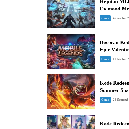
Kejutan MLBB
Diamond Me
Game
4 Oktober 
Bocoran Kod
Epic Valent
Game
1 Oktober 
Kode Redeem
Summer Spa
Game
26 Septemb
Kode Redeem