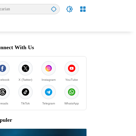
nnect With Us
cebook
X (Twitter)
Instagram
YouTube
reads
TikTok
Telegram
WhatsApp
puler