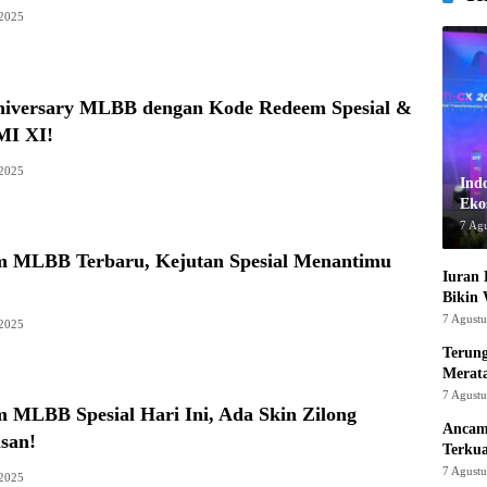
 2025
iversary MLBB dengan Kode Redeem Spesial &
MI XI!
 2025
Ind
Ekos
7 Ag
 MLBB Terbaru, Kejutan Spesial Menantimu
Iuran 
Bikin
7 Agust
 2025
Terung
Merat
7 Agust
 MLBB Spesial Hari Ini, Ada Skin Zilong
Ancam
san!
Terku
7 Agust
 2025